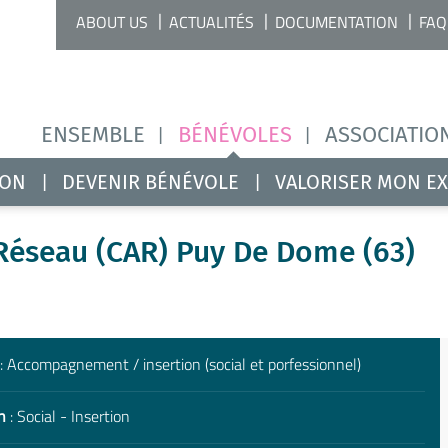
ABOUT US
ACTUALITÉS
DOCUMENTATION
FAQ
ENSEMBLE
BÉNÉVOLES
ASSOCIATIO
ION
DEVENIR BÉNÉVOLE
VALORISER MON E
Réseau (CAR) Puy De Dome (63)
: Accompagnement / insertion (social et porfessionnel)
n
: Social - Insertion