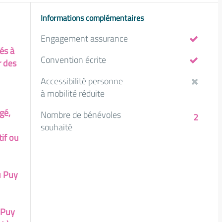
Informations complémentaires
Engagement assurance
és à
Convention écrite
r des
Accessibilité personne
à mobilité réduite
gé,
Nombre de bénévoles
2
souhaité
tif ou
u Puy
 Puy