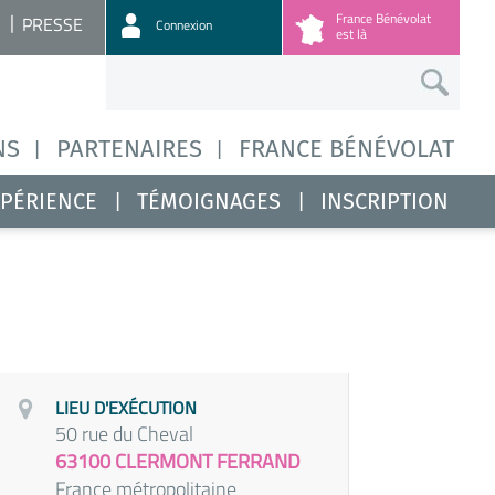
France Bénévolat
PRESSE
Connexion
est là
NS
PARTENAIRES
FRANCE BÉNÉVOLAT
XPÉRIENCE
TÉMOIGNAGES
INSCRIPTION
LIEU D'EXÉCUTION
50 rue du Cheval
63100 CLERMONT FERRAND
France métropolitaine