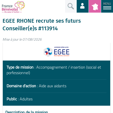
MENU
EGEE RHONE recrute ses futurs
Conseiller(e)s #113914
Mise à jour le 07/08/2026
Type de mission
: Accompagnement / insertion (social et
porfessionnel)
Domaine d'action
: Aide aux aidants
Public
: Adultes
Description de la mission