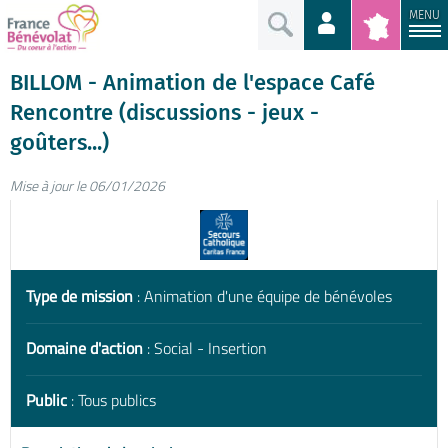
MENU
BILLOM - Animation de l'espace Café
Rencontre (discussions - jeux -
goûters...)
Mise à jour le 06/01/2026
Type de mission
: Animation d'une équipe de bénévoles
Domaine d'action
: Social - Insertion
Public
: Tous publics