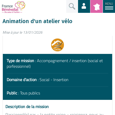
MENU
Animation d'un atelier vélo
Mise à jour le 13/01/2026
Type de mission
: Accompagnement / insertion (social et
porfessionnel)
Domaine d'action
: Social - Insertion
Public
: Tous publics
Description de la mission
Passionné(e) par « la petite reine » rejoignez-nous au