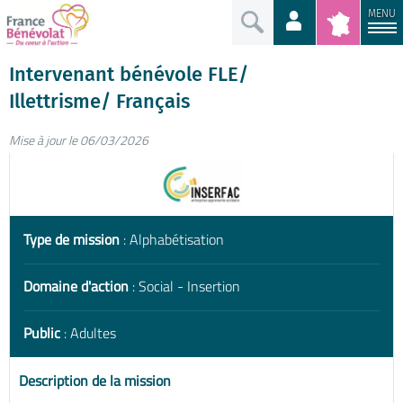
MENU
Intervenant bénévole FLE/
Illettrisme/ Français
Mise à jour le 06/03/2026
Type de mission
: Alphabétisation
Domaine d'action
: Social - Insertion
Public
: Adultes
Description de la mission