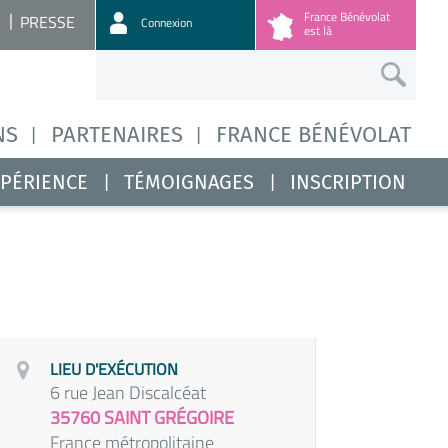
France Bénévolat
PRESSE
Connexion
est là
NS
PARTENAIRES
FRANCE BÉNÉVOLAT
XPÉRIENCE
TÉMOIGNAGES
INSCRIPTION
LIEU D'EXÉCUTION
6 rue Jean Discalcéat
35760 SAINT GRÉGOIRE
France métropolitaine