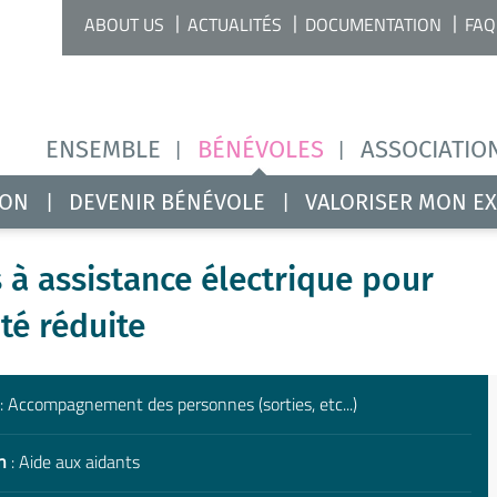
ABOUT US
ACTUALITÉS
DOCUMENTATION
FAQ
ENSEMBLE
BÉNÉVOLES
ASSOCIATIO
ION
DEVENIR BÉNÉVOLE
VALORISER MON E
 à assistance électrique pour
té réduite
: Accompagnement des personnes (sorties, etc...)
n
: Aide aux aidants