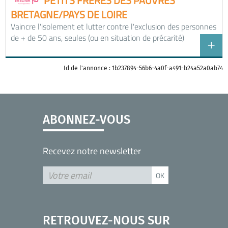
PETITS FRÈRES DES PAUVRES
BRETAGNE/PAYS DE LOIRE
Vaincre l'isolement et lutter contre l'exclusion des personnes
de + de 50 ans, seules (ou en situation de précarité)
Id de l'annonce : 1b237894-56b6-4a0f-a491-b24a52a0ab74
ABONNEZ-VOUS
Recevez notre newsletter
RETROUVEZ-NOUS SUR