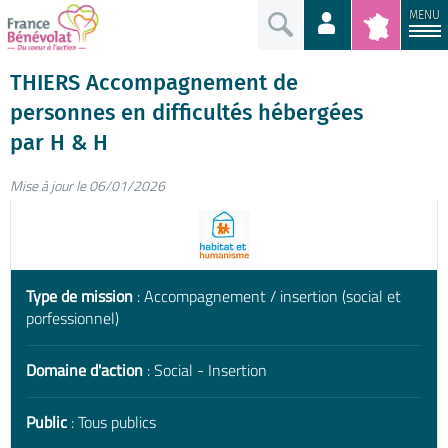
MENU
THIERS Accompagnement de
personnes en difficultés hébergées
par H & H
Mise à jour le 06/01/2026
Type de mission
: Accompagnement / insertion (social et
porfessionnel)
Domaine d'action
: Social - Insertion
Public
: Tous publics