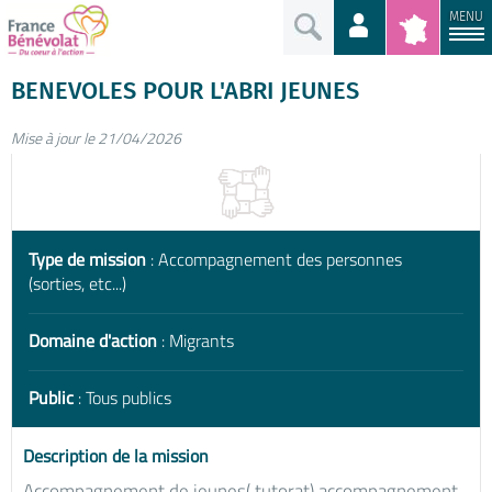
MENU
BENEVOLES POUR L'ABRI JEUNES
Mise à jour le 21/04/2026
Type de mission
: Accompagnement des personnes
(sorties, etc...)
Domaine d'action
: Migrants
Public
: Tous publics
Description de la mission
Accompagnement de jeunes( tutorat) accompagnement