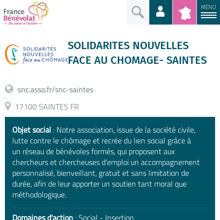
MENU
SOLIDARITES NOUVELLES
FACE AU CHOMAGE- SAINTES
snc.asso.fr/snc-saintes
17100 SAINTES FR
Objet social
: Notre association, issue de la société civile,
lutte contre le chômage et recrée du lien social grâce à
un réseau de bénévoles formés, qui proposent aux
chercheurs et chercheuses d'emploi un accompagnement
personnalisé, bienveillant, gratuit et sans limitation de
durée, afin de leur apporter un soutien tant moral que
méthodologique.
Domaines d'action
: Social - Insertion,