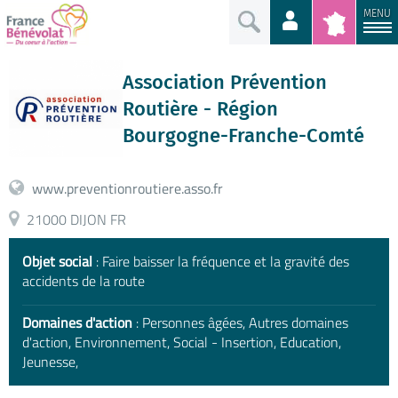
MENU
Association Prévention
Routière - Région
Bourgogne-Franche-Comté
www.preventionroutiere.asso.fr
21000 DIJON FR
Objet social
: Faire baisser la fréquence et la gravité des
accidents de la route
Domaines d'action
: Personnes âgées, Autres domaines
d'action, Environnement, Social - Insertion, Education,
Jeunesse,