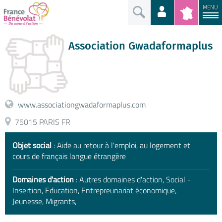
MENU
Association Gwadaformaplus
www.associationgwadaformaplus.com
75015 PARIS FR
Objet social
: Aide au retour à l'emploi, au logement et
cours de français langue étrangère
Domaines d'action
: Autres domaines d'action, Social -
Insertion, Education, Entrepreunariat économique,
Jeunesse, Migrants,