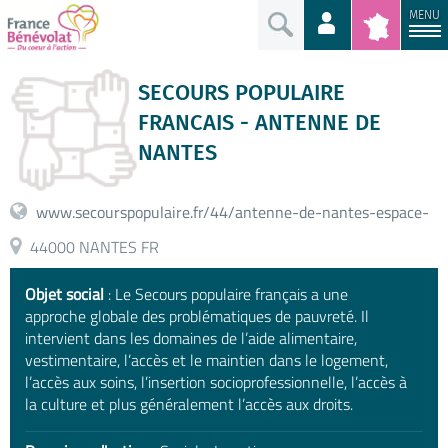
MENU
SECOURS POPULAIRE
FRANCAIS - ANTENNE DE
NANTES
www.secourspopulaire.fr/44/antenne-de-nantes-espace-
44000 NANTES FR
Objet social
: Le Secours populaire français a une
approche globale des problématiques de pauvreté. Il
intervient dans les domaines de l’aide alimentaire,
vestimentaire, l’accès et le maintien dans le logement,
l’accès aux soins, l’insertion socioprofessionnelle, l’accès à
la culture et plus généralement l’accès aux droits.