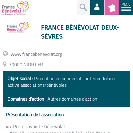
MENU
FRANCE BÉNÉVOLAT DEUX-
SÈVRES
www.francebenevolat.org
79000 NIORT FR
Objet social
: Promotion du bénévolat - intermédiation
active associations/bénévoles
Domaines d'action
: Autres domaines d'action,
Présentation de l'association
=> Promouvoir le bénévolat :