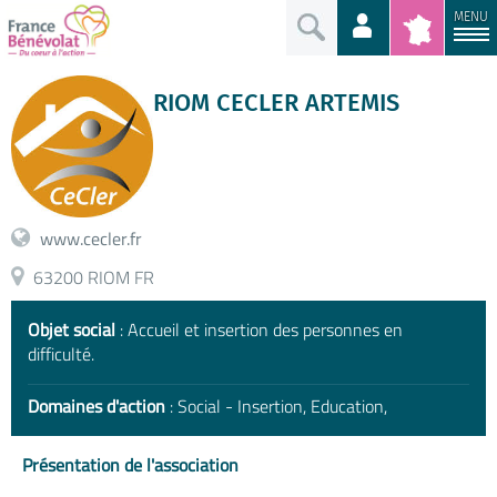
MENU
RIOM CECLER ARTEMIS
www.cecler.fr
63200 RIOM FR
Objet social
: Accueil et insertion des personnes en
difficulté.
Domaines d'action
: Social - Insertion, Education,
Présentation de l'association