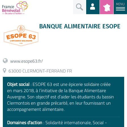
MENU
BANQUE ALIMENTAIRE ESOPE
www.esope63.fr/
63000 CLERMONT-FERRAND FR
Objet social
: ESOPE 63 est une épicerie solidaire créée
en mars 2018, à l’initiative de la Banque Alimentaire
Auvergne. Son objectif est d’aider les étudiants du bassin
Clermontois en grande précarité, en leur fournissant un
accompagnement alimentaire.
Domaines d'action
: Solidarité internationale, Social -