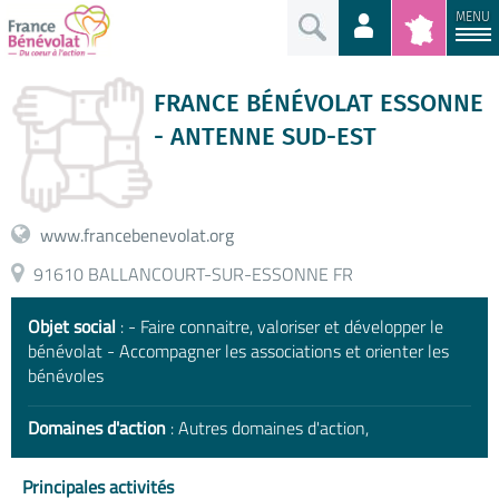
MENU
FRANCE BÉNÉVOLAT ESSONNE
- ANTENNE SUD-EST
www.francebenevolat.org
91610 BALLANCOURT-SUR-ESSONNE FR
Objet social
: - Faire connaitre, valoriser et développer le
bénévolat - Accompagner les associations et orienter les
bénévoles
Domaines d'action
: Autres domaines d'action,
Principales activités