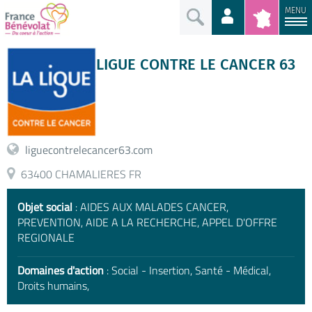
MENU
LIGUE CONTRE LE CANCER 63
liguecontrelecancer63.com
63400 CHAMALIERES FR
Objet social
: AIDES AUX MALADES CANCER,
PREVENTION, AIDE A LA RECHERCHE, APPEL D'OFFRE
REGIONALE
Domaines d'action
: Social - Insertion, Santé - Médical,
Droits humains,