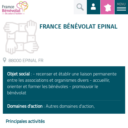
MENU
FRANCE BÉNÉVOLAT EPINAL
88000 EPINAL FR
Objet social
: - recenser et établir une liaison permanente
entre les associations et organismes divers - accueillir,
orienter et former les bénévoles - promouvoir le
bénévolat
Domaines d'action
: Autres domaines d'action,
Principales activités