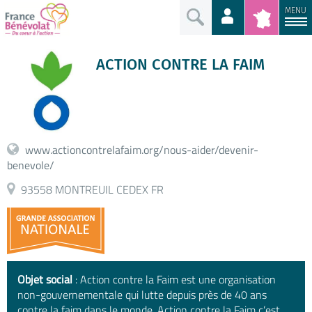
MENU
ACTION CONTRE LA FAIM
www.actioncontrelafaim.org/nous-aider/devenir-
benevole/
93558 MONTREUIL CEDEX FR
Objet social
: Action contre la Faim est une organisation
non-gouvernementale qui lutte depuis près de 40 ans
contre la faim dans le monde. Action contre la Faim c’est