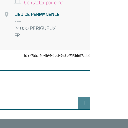
Contacter par email
LIEU DE PERMANENCE
---
24000 PERIGUEUX
FR
Id : 47bbcf9e-fb97-4bcf-9e8b-7525d667cdb4