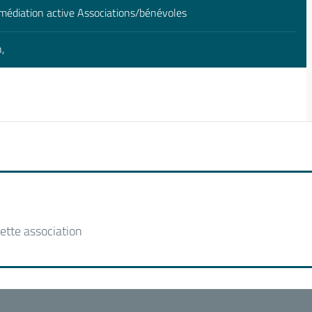
médiation active Associations/bénévoles
,
ette association