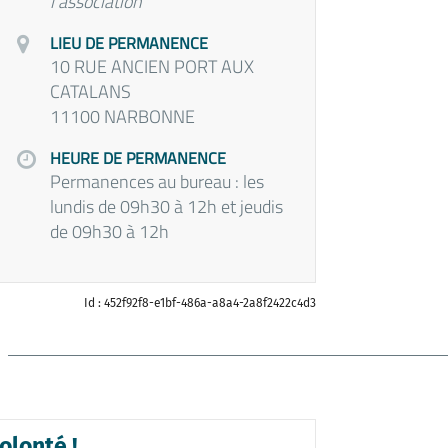
l'association
LIEU DE PERMANENCE
10 RUE ANCIEN PORT AUX
CATALANS
11100 NARBONNE
HEURE DE PERMANENCE
Permanences au bureau : les
lundis de 09h30 à 12h et jeudis
de 09h30 à 12h
Id : 452f92f8-e1bf-486a-a8a4-2a8f2422c4d3
olonté !