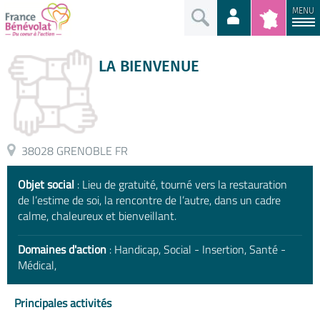
MENU
LA BIENVENUE
38028 GRENOBLE FR
Objet social
: Lieu de gratuité, tourné vers la restauration
de l’estime de soi, la rencontre de l’autre, dans un cadre
calme, chaleureux et bienveillant.
Domaines d'action
: Handicap, Social - Insertion, Santé -
Médical,
Principales activités