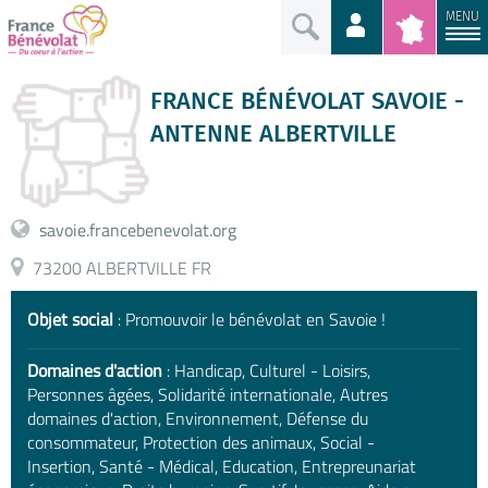
MENU
FRANCE BÉNÉVOLAT SAVOIE -
ANTENNE ALBERTVILLE
savoie.francebenevolat.org
73200 ALBERTVILLE FR
Objet social
: Promouvoir le bénévolat en Savoie !
Domaines d'action
: Handicap, Culturel - Loisirs,
Personnes âgées, Solidarité internationale, Autres
domaines d'action, Environnement, Défense du
consommateur, Protection des animaux, Social -
Insertion, Santé - Médical, Education, Entrepreunariat