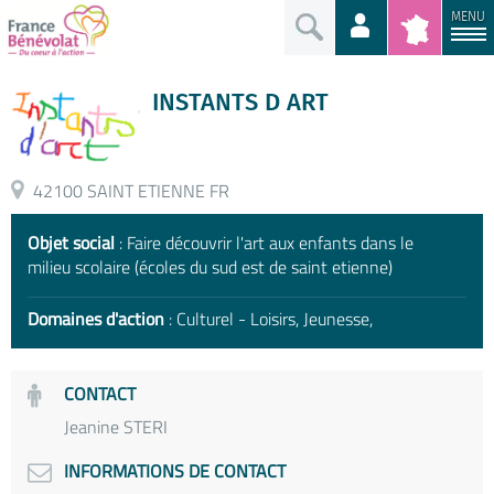
MENU
INSTANTS D ART
42100 SAINT ETIENNE FR
Objet social
: Faire découvrir l'art aux enfants dans le
milieu scolaire (écoles du sud est de saint etienne)
Domaines d'action
: Culturel - Loisirs, Jeunesse,
CONTACT
Jeanine STERI
INFORMATIONS DE CONTACT