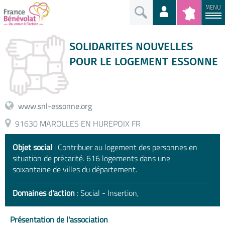
MENU
SOLIDARITES NOUVELLES
POUR LE LOGEMENT ESSONNE
www.snl-essonne.org
91630 MAROLLES EN HUREPOIX FR
Objet social
: Contribuer au logement des personnes en
situation de précarité. 616 logements dans une
soixantaine de villes du département.
Domaines d'action
: Social - Insertion,
Présentation de l'association