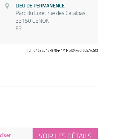
LIEU DE PERMANENCE
Parc du Loret rue des Catalpas
33150 CENON
FR
Id : 0468ac4a-8784-4711-bf34-e6f6c577c513
VOIR LES DÉTAILS
ciser