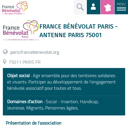
MENU
FRANCE BÉNÉVOLAT PARIS -
ANTENNE PARIS 75001
paris.francebenevolat.org
75011 PARIS FR
Objet social
: Agir ensemble pour des territoires solidaires
et vivants. Participer au développement de l'engagement
bénévole associatif pour toutes et tous.
Domaines d'action
: Social - Insertion, Handicap,
Jeunesse, Migrants, Personnes âgées,
Présentation de l'association