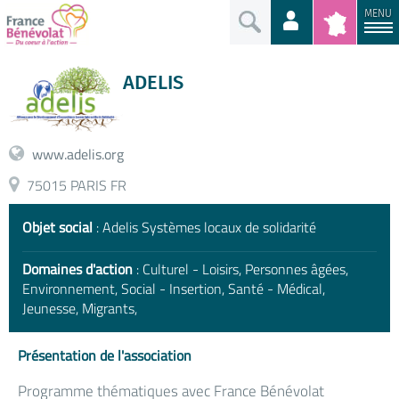
MENU
ADELIS
www.adelis.org
75015 PARIS FR
Objet social
: Adelis Systèmes locaux de solidarité
Domaines d'action
: Culturel - Loisirs, Personnes âgées,
Environnement, Social - Insertion, Santé - Médical,
Jeunesse, Migrants,
Présentation de l'association
Programme thématiques avec France Bénévolat