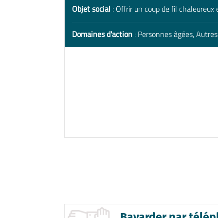
Objet social
: Offrir un coup de fil chaleureux
Domaines d'action
: Personnes âgées, Autres 
Bavarder par télép