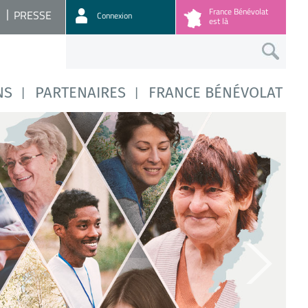
France Bénévolat
PRESSE
Connexion
est là
NS
PARTENAIRES
FRANCE BÉNÉVOLAT