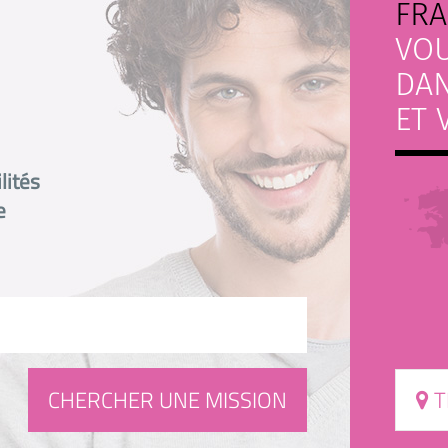
FR
VO
DAN
ET 
lités
e
T